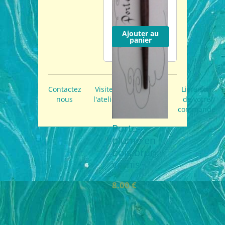
Ajouter au
panier
Contactez
Visitez
Paiements
Livraison
nous
l'atelier
acceptés
de votre
commande
Porte-
plume en
bois brun
vernis
8.00 €