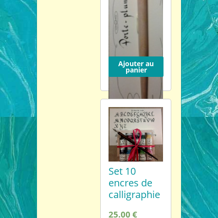
Ajouter au
panier
Porte-
plume en
bois naturel
Set 10
encres de
8.00 €
calligraphie
25.00 €