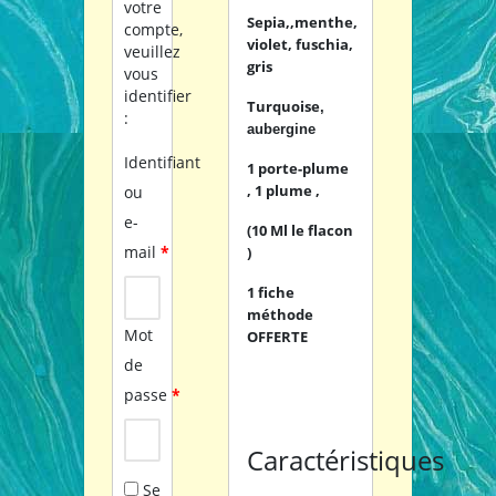
votre
Sepia,,menthe,
compte,
violet, fuschia,
veuillez
gris
vous
identifier
Turquoise
,
:
aubergine
Identifiant
1 porte-plume
, 1 plume ,
ou
e-
(10 Ml le flacon
mail
*
)
1 fiche
méthode
Mot
OFFERTE
de
passe
*
Caractéristiques
Se