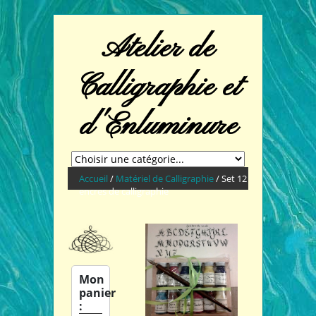
Atelier de
Calligraphie et
d'Enluminure
Accueil
/
Matériel de Calligraphie
/ Set 12
encres de calligraphie
Mon
panier
: