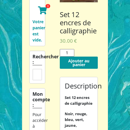
Set 12
encres de
Votre
panier
calligraphie
est
vide.
30.00 €
Rechercher
Ajouter au
:
panier
Description
Mon
Set 12 encres
compte
de calligraphie
:
Noir, rouge,
Pour
bleu, vert,
accéder
jaune,
à