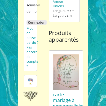
Amour -
souvenir
Unions
Longueur: cm
de moi
Largeur: cm
Connexion
Mot
Produits
de
passe
apparentés
perdu ?
Pas
encore
de
compte
?
carte
mariage à
personnalisée