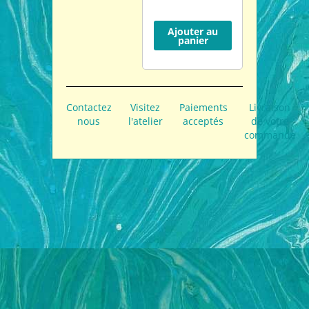
Ajouter au
panier
Contactez
Visitez
Paiements
Livraison
nous
l'atelier
acceptés
de votre
commande