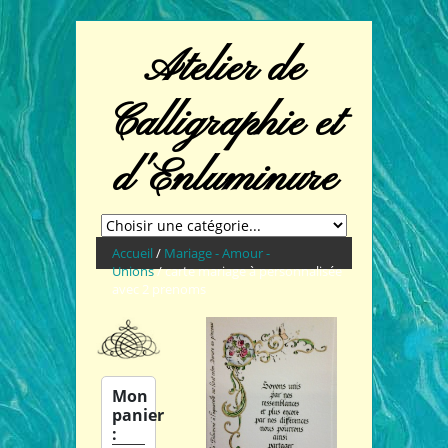
Atelier de
Calligraphie et
d'Enluminure
Accueil
/
Mariage - Amour -
Unions
/ carte mariage à personnalisée
avec 2 prenoms
Mon
panier
: