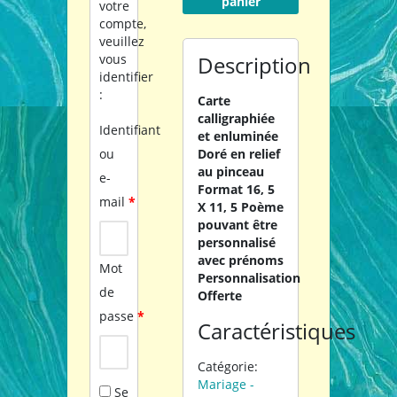
panier
votre
compte,
veuillez
vous
Description
identifier
:
Carte
calligraphiée
Identifiant
et enluminée
ou
Doré en relief
au pinceau
e-
Format 16, 5
mail
*
X 11, 5
Poème
pouvant être
personnalisé
avec prénoms
Mot
Personnalisation
de
Offerte
passe
*
Caractéristiques
Catégorie:
Mariage -
Se